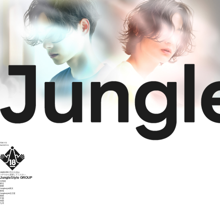
TOKYO
NAGOYA
18歳未満の方の入店は
コチラ
から退室してください。
Jungle
Style
GROUP
北海道
東北
関東
Junglestyle東京
東海
Junglestyle名古屋
関西
中国
四国
九州