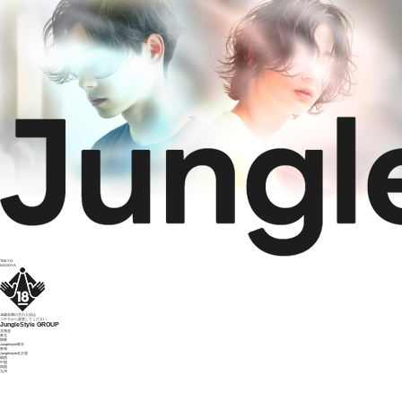
TOKYO
NAGOYA
18歳未満の方の入店は
コチラ
から退室してください。
Jungle
Style
GROUP
北海道
東北
関東
Junglestyle東京
東海
Junglestyle名古屋
関西
中国
四国
九州